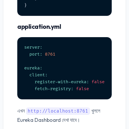
application.yml
server:
port:
8761
eureka:
client:
register-with-eureka:
false
fetch-registry:
false
এখন
খুললে
http://localhost:8761
Eureka Dashboard দেখা যাবে।