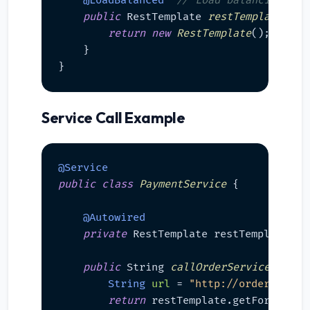
@LoadBalanced
// Load balancing সহ সার্ভ
public
 RestTemplate 
restTemplate
()
 {

return
new
RestTemplate
();

    }

Service Call Example
@Service
public
class
PaymentService
 {

@Autowired
private
 RestTemplate restTemplate;

public
 String 
callOrderService
()
 {

String
url
=
"http://order-servi
return
 restTemplate.getForObject(