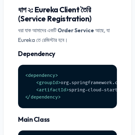
ধাপ ২: Eureka Client তৈরি
(Service Registration)
ধরা যাক আমাদের একটি
Order Service
আছে, যা
Eureka তে রেজিস্টার হবে।
Dependency
<
dependency
>
<
groupId
>
org.springframework.cloud
</
<
artifactId
>
spring-cloud-starter-net
</
dependency
>
Main Class