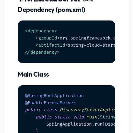
Dependency (pom.xml)
<
dependency
>
<
groupId
>
org.springframework.cloud
</
<
artifactId
>
spring-cloud-starter-net
</
dependency
>
Main Class
@SpringBootApplication
@EnableEurekaServer
public
class
DiscoveryServerApplication
 {
public
static
void
main
(String[] arg
        SpringApplication.run(DiscoverySe
    }
