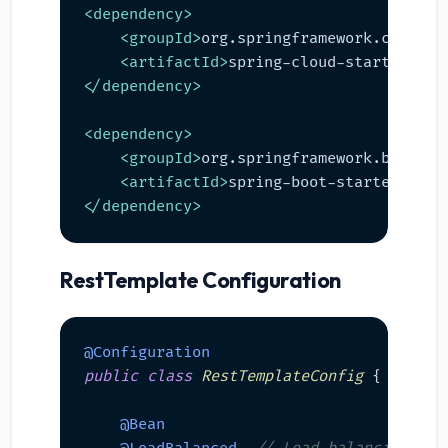
<
dependency
>
<
groupId
>
org.springframework.cloud
</
<
artifactId
>
spring-cloud-starter-net
</
dependency
>
<
dependency
>
<
groupId
>
org.springframework.boot
</
g
<
artifactId
>
spring-boot-starter-web
<
</
dependency
>
RestTemplate Configuration
@Configuration
public
class
RestTemplateConfig
 {

@Bean