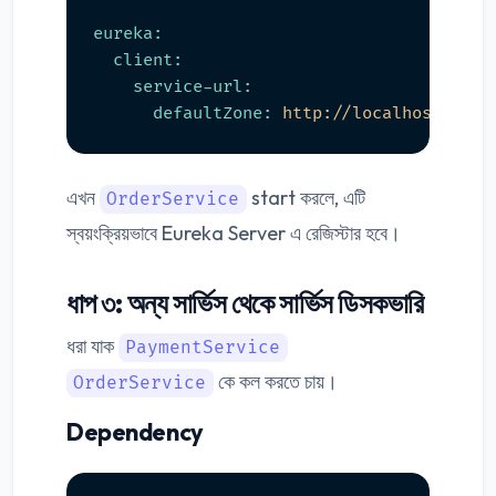
eureka:
client:
service-url:
defaultZone:
http://localhost:8761
এখন
start করলে, এটি
OrderService
স্বয়ংক্রিয়ভাবে Eureka Server এ রেজিস্টার হবে।
ধাপ ৩: অন্য সার্ভিস থেকে সার্ভিস ডিসকভারি
ধরা যাক
PaymentService
কে কল করতে চায়।
OrderService
Dependency