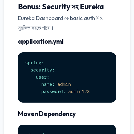
Bonus: Security সহ Eureka
Eureka Dashboard কে basic auth দিয়ে
সুরক্ষিত করতে পারো।
application.yml
spring:
security:
user:
name:
admin
password:
admin123
Maven Dependency