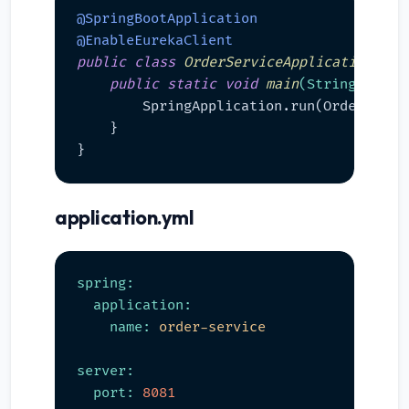
@SpringBootApplication
@EnableEurekaClient
public
class
OrderServiceApplication
 {

public
static
void
main
(String[] arg
        SpringApplication.run(OrderServic
    }

application.yml
spring:
application:
name:
order-service
server:
port:
8081