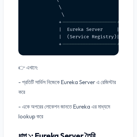
           \                        /

            \                      /

             \                    /

            +
--------------------+
            |  Eureka Server     |

            |  (Service Registry)|

            +
--------------------+
👉 এখানে:
- প্রতিটি সার্ভিস নিজেকে Eureka Server এ রেজিস্টার
করে
- একে অপরের লোকেশন জানতে Eureka এর মাধ্যমে
lookup করে
ধাপ ১: Eureka Server তৈরি