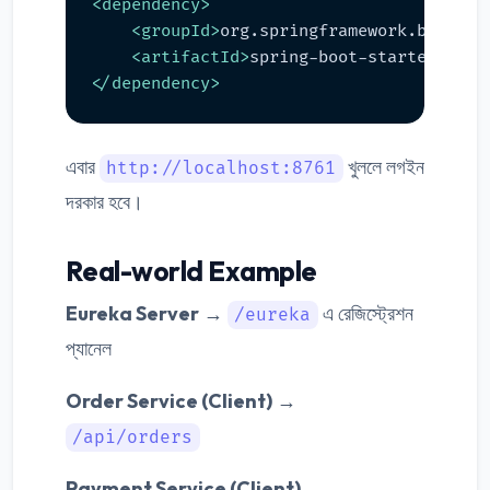
<
dependency
>
<
groupId
>
org.springframework.boot
</
g
<
artifactId
>
spring-boot-starter-secu
</
dependency
>
এবার
খুললে লগইন
http://localhost:8761
দরকার হবে।
Real-world Example
Eureka Server
→
এ রেজিস্ট্রেশন
/eureka
প্যানেল
Order Service (Client)
→
/api/orders
Payment Service (Client)
→